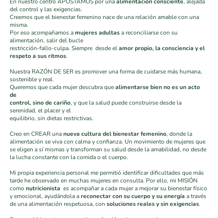
En nuestro centro APOSTAMOS por una
alimentación consciente
, alejada
del control y las exigencias.
Creemos que el bienestar femenino nace de una relación amable con una
misma.
Por eso acompañamos a
mujeres adultas
a reconciliarse con su
alimentación, salir del bucle
restricción-fallo-culpa. Siempre desde el
amor propio, la consciencia y el
respeto a sus ritmos
.
Nuestra RAZÓN DE SER es promover una forma de cuidarse más humana,
sostenible y real.
Queremos que cada mujer descubra que
alimentarse bien no es un acto
de
control, sino de cariño
, y que la salud puede construirse desde la
serenidad, el placer y el
equilibrio, sin dietas restrictivas.
Creo en CREAR una
nueva cultura del bienestar femenino
, donde la
alimentación se viva con calma y confianza. Un movimiento de mujeres que
se eligen a sí mismas y transforman su salud desde la amabilidad, no desde
la lucha constante con la comida o el cuerpo.
Mi propia experiencia personal me permitió identificar dificultades que más
tarde he observado en muchas mujeres en consulta. Por ello, mi MISIÓN
como
nutricionista
es acompañar a cada mujer a mejorar su bienestar físico
y emocional, ayudándola a
reconectar con su cuerpo y su energía
a través
de una alimentación respetuosa, con
soluciones reales y sin exigencias
.